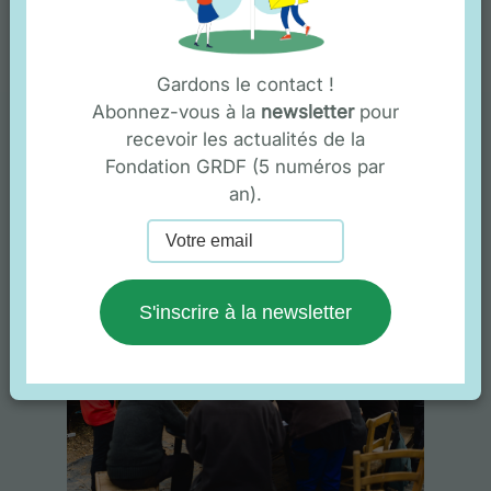
ACTUALITÉ
La fondation, un
accompagnement sur mesure
Gardons le contact !
des structures
Abonnez-vous à la
newsletter
pour
18/05/2026
recevoir les actualités de la
Fondation GRDF (5 numéros par
Lire la suite
an).
S'inscrire à la newsletter