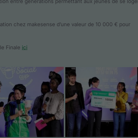
ation entre générations permettant aux jeunes de se loge
cubation chez makesense d’une valeur de 10 000 € pour
tle Finale
ici