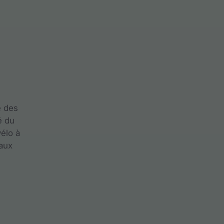
e des
é du
vélo à
 aux