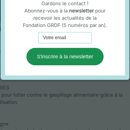
Gardons le contact !
Abonnez-vous à la
newsletter
pour
recevoir les actualités de la
Fondation GRDF (5 numéros par an).
 Christie et Mérédith.
S'inscrire à la newsletter
s coques de bateaux à l’abandon en les réhabilitant en hab
IBES
pour lutter contre le gaspillage alimentaire grâce à la
lisation.
igne