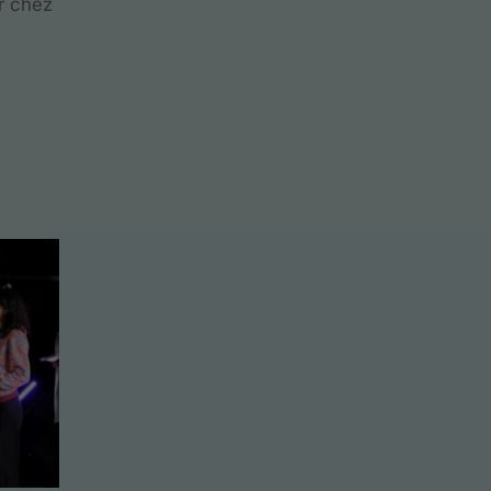
r chez