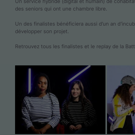
Un service hybride (digital et humain) de cohabit
des seniors qui ont une chambre libre.
Un des finalistes bénéficiera aussi d’un an d’in
développer son projet.
Retrouvez tous les finalistes et le replay de la Bat