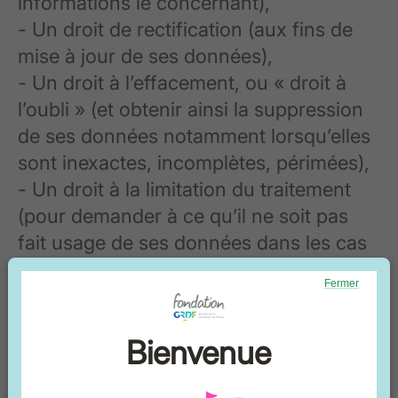
informations le concernant),
- Un droit de rectification (aux fins de
mise à jour de ses données),
- Un droit à l’effacement, ou « droit à
l’oubli » (et obtenir ainsi la suppression
de ses données notamment lorsqu’elles
sont inexactes, incomplètes, périmées),
- Un droit à la limitation du traitement
(pour demander à ce qu’il ne soit pas
fait usage de ses données dans les cas
prévus par la règlementation),
Fermer
- Un droit d’opposition (pour des raisons
tenant à sa situation particulière,
Bienvenue
l’Utilisateur peut s’opposer au traitement
de ses données),