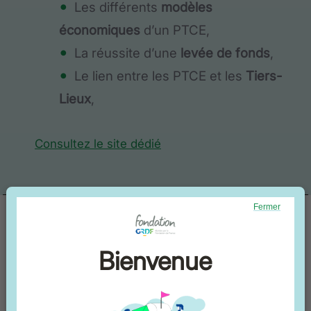
Les différents
modèles
économiques
d’un PTCE,
La réussite d’une
levée de fonds
,
Le lien entre les PTCE et les
Tiers-
Lieux
,
Consultez le site dédié
Fermer
Bienvenue
Newsletter