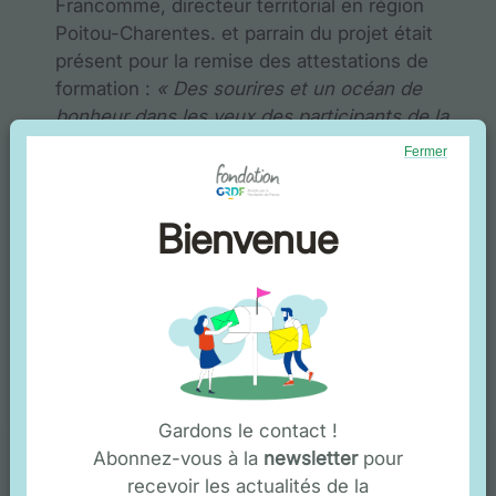
Francomme, directeur territorial en région
Poitou-Charentes. et parrain du projet était
présent pour la remise des attestations de
formation :
« Des sourires et un océan de
bonheur dans les yeux des participants de la
session 1 lors de la remise des attestations
Fermer
de formation »
Bienvenue
Gardons le contact !
Abonnez-vous à la
newsletter
pour
recevoir les actualités de la