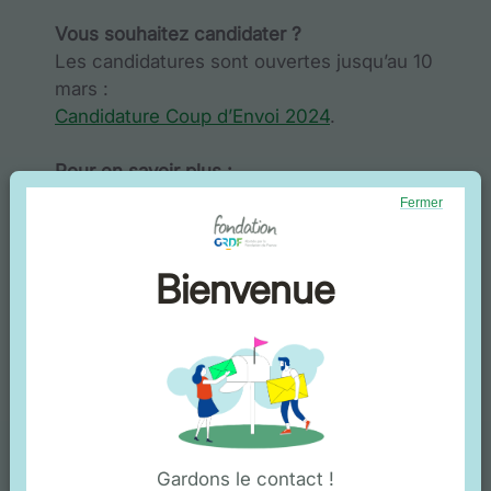
Vous souhaitez candidater ?
Les candidatures sont ouvertes jusqu’au 10
mars :
Candidature Coup d’Envoi 2024
.
Pour en savoir plus :
Participez à la prochaine réunion
Fermer
d’information :
🗓️
vendredi 1er mars de 9h30 à 11h
au
Le
Bienvenue
Quai des possibles
, 7 place Christiane Frahier
78100 Saint-Germain-en-Laye.
Contactez Antoine P. à l’adresse
antoine.p@la-ruche.net.
En savoir plus :
Coup d’envoi Saint-Germain – La Ruche
Gardons le contact !