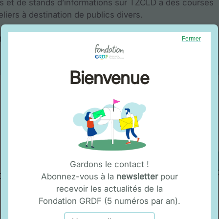
es et de stands d’informations sur TZCLD à des courses
eliers à destination de publics divers.
itoire, rendez-vous
ici
!
Fermer
Bienvenue
Gardons le contact !
Fondation
Abonnez-vous à la
newsletter
pour
recevoir les actualités de la
Fondation GRDF (5 numéros par an).