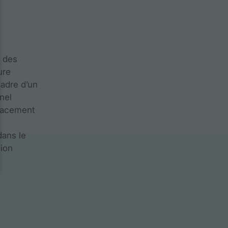
t des
ure
cadre d’un
nel
placement
dans le
sion