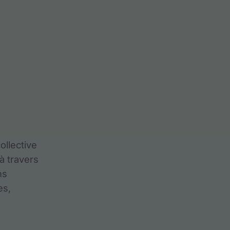
ollective
 à travers
ns
es,