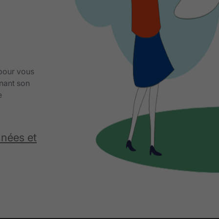
 pour vous
nant son
e
nnées et