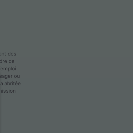
ant des
adre de
’emploi
ysager ou
ra abritée
mission