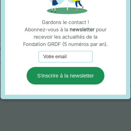
Gardons le contact !
Abonnez-vous à la
newsletter
pour
nne est à la fois une structure d’insertion, accueillan
recevoir les actualités de la
ure de placement extérieur) et une ferme en agricult
Fondation GRDF (5 numéros par an).
émunéré (contrat à durée déterminée d’insertion dans le 
gement individuel et un accompagnement socio-profession
’hui aucune solution de peine alternative sous forme de 
S'inscrire à la newsletter
mmes d’intégrer une formation professionnelle diplômante 
accompagnement, lutter plus efficacement contre l’exclu