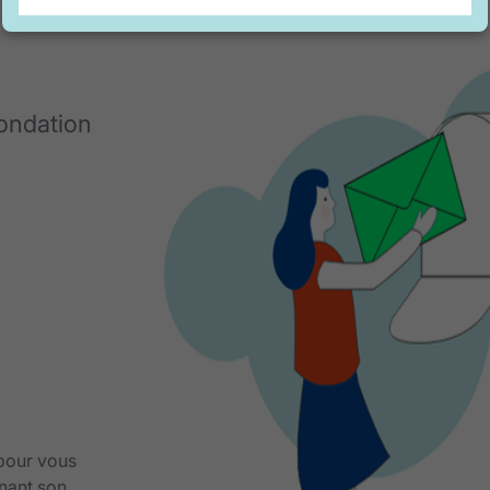
Fondation
 pour vous
nant son