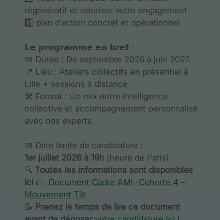
régénératif et valoriser votre engagement
5️⃣ plan d’action concret et opérationnel
𝗟𝗲 𝗽𝗿𝗼𝗴𝗿𝗮𝗺𝗺𝗲 𝗲𝗻 𝗯𝗿𝗲𝗳 :
📅 Durée : De septembre 2026 à juin 2027.
📍 Lieu : Ateliers collectifs en présentiel à
Lille + sessions à distance.
🛠 Format : Un mix entre intelligence
collective et accompagnement personnalisé
avec nos experts.
📅 Date limite de candidature
:
1er
juillet
202
6
à 1
9
h
(heure de Paris)
🔍
Toutes les informations sont disponibles
ici
👉
Document Cadre AMI -Cohorte 4 –
Mouvement Tilt
📝
Prenez le temps de lire ce document
avant de déposer
votre candidature ici
!