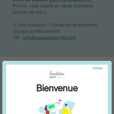
Promis, c’est simple et rapide (comptez
environ 30 min.).
💡 Une question ? Contactez directement
l’équipe du Mouvement
Tilt :
info@mouvement-tilt.com
Fermer
Newsletter
Bienvenue
Recevez les dernières actualités de la
Fondation GRDF