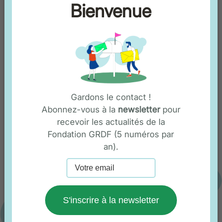
Bienvenue
Votre adresse de messagerie est uniquement utilisée
pour vous envoyer les newsletters de la Fondation
GRDF concernant son actualité. Vous pouvez à tout
moment utiliser le lien de désabonnement intégré dans
la newsletter.
Gardons le contact !
Abonnez-vous à la
newsletter
pour
En savoir plus sur la gestion de vos
recevoir les actualités de la
données et vos droits
Fondation GRDF (5 numéros par
an).
S'inscrire à la newsletter