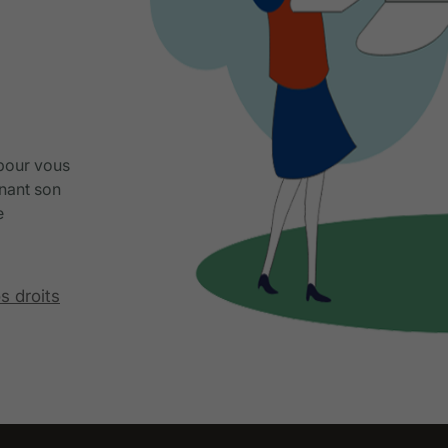
 pour vous
nant son
e
s droits