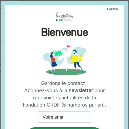
’une reconnaissance de travail
Fermer
Bienvenue
ours de français pas le biais
uhait, en premier projet
 poste d’opérateur ou
Gardons le contact !
Abonnez-vous à la
newsletter
pour
le Emploi sur l’image de soi.
recevoir les actualités de la
Fondation GRDF (5 numéros par an).