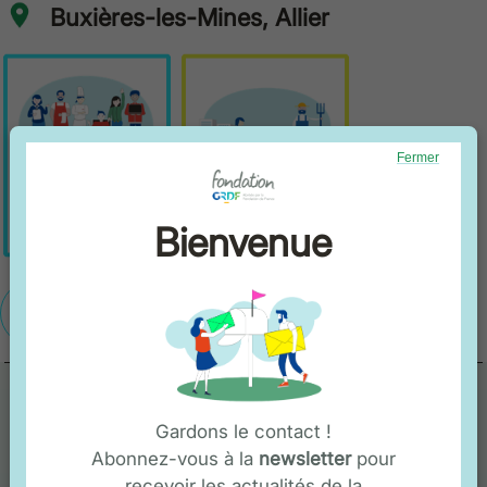
Buxières-les-Mines, Allier
Fermer
Bienvenue
En savoir plus
Vous souhaitez être
Gardons le contact !
Abonnez-vous à la
newsletter
pour
recevoir les actualités de la