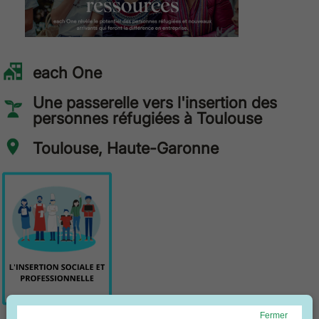
each One
Une passerelle vers l'insertion des
personnes réfugiées à Toulouse
Toulouse, Haute-Garonne
Fermer