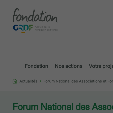
Accéder au contenu
Fondation
Nos actions
Votre proj
Actualités
Forum National des Associations et Fo
Forum National des Assoc