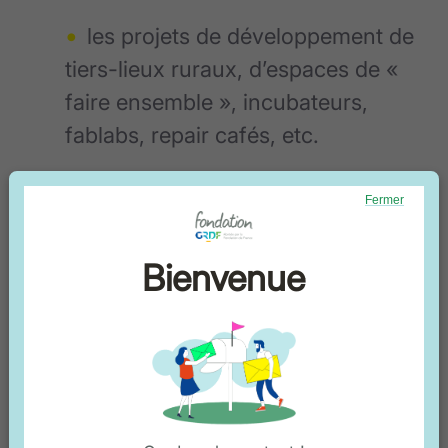
les projets de développement de
tiers-lieux ruraux, d’espaces de «
faire ensemble », incubateurs,
fablabs, repair cafés, etc.
Fermer
Nos autres domaines
Bienvenue
d'actions
L'entrepreneuriat social