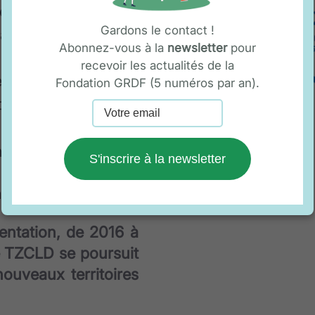
ue, un grand
Gardons le contact !
ande diversité,
Abonnez-vous à la
newsletter
pour
recevoir les actualités de la
 la privation
Fondation GRDF (5 numéros par an).
oduction d'emploi.
n, qu'en partant des
S'inscrire à la newsletter
s, nous pouvons
n durable d'emploi.
entation, de 2016 à
he TZCLD se poursuit
ouveaux territoires