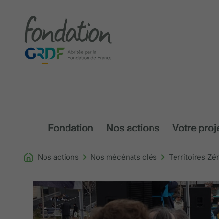
Accéder au contenu
Fondation
Nos actions
Votre proj
Nos actions
Nos mécénats clés
Territoires Z