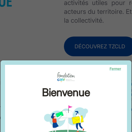
activités utiles pour
acteurs du territoire. E
la collectivité.
DÉCOUVREZ TZCLD
Fermer
 se fonde sur trois
Bienvenue
sque l'emploi est
pétences des