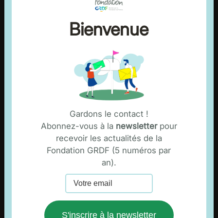
Le mot de la présidente
Qui sommes-nous ?
Bienvenue
La gouvernance de la fondation
Nos relais en régions
Nos partenaires
Ressources
Gardons le contact !
Abonnez-vous à la
newsletter
pour
NOS ACTIONS
recevoir les actualités de la
Fondation GRDF (5 numéros par
L'entrepreneuriat social
an).
L'insertion socio-professionnelle
Les synergies entre les territoires ruraux et urbains
La transition écologique
S'inscrire à la newsletter