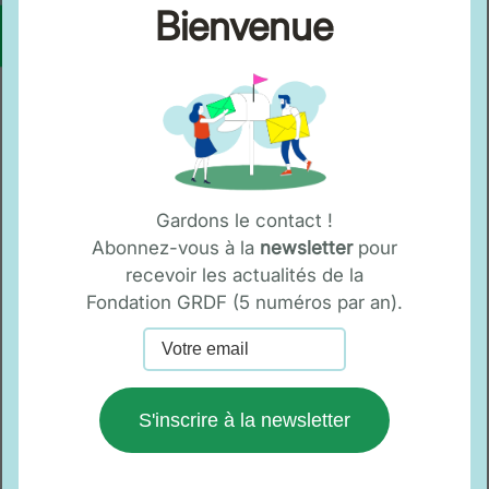
Bienvenue
des projets d’économie
circulaire,
Gardons le contact !
des solutions qui accélèrent la
Abonnez-vous à la
newsletter
pour
transition écologique,
recevoir les actualités de la
des initiatives, notamment
Fondation GRDF (5 numéros par an).
culturelles, qui favorisent
l’attractivité des territoires,
S'inscrire à la newsletter