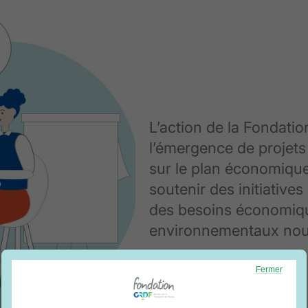
L’action de la Fondatio
l’émergence de projets
sur le plan économique
soutenir des initiative
des besoins économiqu
environnementaux nouv
Fermer