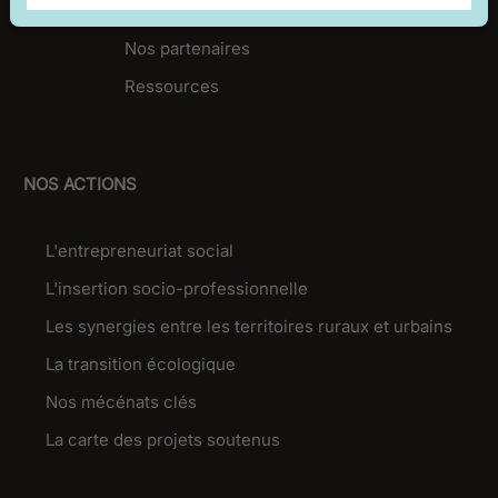
Nos relais en régions
Nos partenaires
Ressources
NOS ACTIONS
L'entrepreneuriat social
L'insertion socio-professionnelle
Les synergies entre les territoires ruraux et urbains
La transition écologique
Nos mécénats clés
La carte des projets soutenus