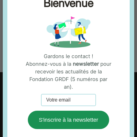
Bienvenue
31200 Toulouse
Contact
Mobile : 05 62 75 34 03
toulouse@cme-formations.com
Accéder au site
Gardons le contact !
Abonnez-vous à la
newsletter
pour
recevoir les actualités de la
Fondation GRDF (5 numéros par
an).
FONDATION
Le mot de la présidente
Qui sommes-nous ?
S'inscrire à la newsletter
La gouvernance de la fondation