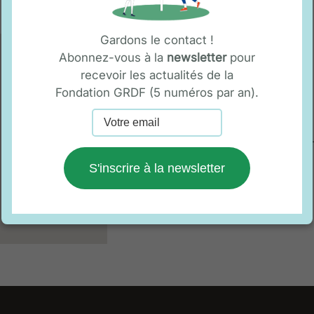
Gardons le contact !
Cuisine Mode d'Emploi
Abonnez-vous à la
newsletter
pour
7 rue Albert Marquet
recevoir les actualités de la
75020 Paris
Fondation GRDF (5 numéros par an).
Adeline Colinot
Mobile : 07 63 33 57 21
restaurant-paris@cme-for
S'inscrire à la newsletter
Accéder au site