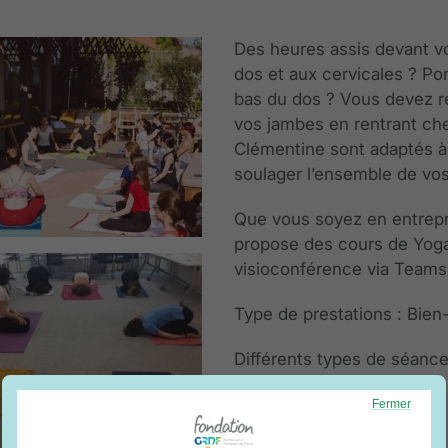
Des heures assis devant v
dos et aux cervicales ? Po
bas du dos ? Vous devez r
vos jambes en rentrant ch
Clémentine sont adaptés à
soulager l’ensemble de vo
Que vous soyez en entrepri
propose des cours de Yoga s
visioconférence via Team
Type de prestations : Bien-
Différents types de séance
sur chaise, yoga des yeux.
Fermer