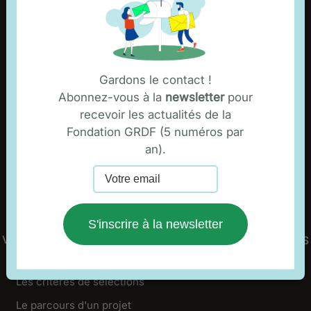
NOS ACTIONS
L'entrepreneuriat social
Gardons le contact !
L'insertion socio-professionnelle
Abonnez-vous à la
newsletter
pour
Les synergies entre les territoires ruraux et urbains
recevoir les actualités de la
Fondation GRDF (5 numéros par
La transition écologique
an).
Nos mécénats clés
La carte des projets soutenus
S'inscrire à la newsletter
VOTRE PROJET
L'ENGAGEMENT
ACTUALITÉS
DES SALARIÉS
Les critères de sélections
Le parcours d'un projet